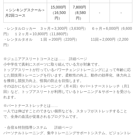
15,000円
7,800円
＜シンキングスクール＞
（16,500
（8,580
-
-
月2回コース
円）
円）
・レンタルロッカー
３ヶ月＝3,300円（3,630円） ６ヶ月＝6,000円（6,600
円） １２ヶ月＝10,800円（11,880円）
・レンタルタオル
１回 ＝200円（220円） 11回＝2,000円（2,200
円）
※ジュニアアスリートコースとは……
詳細ページ
小中学生で真剣にスポーツに取り組んでいる方が対象です。
トップアスリートが行っているパワーチェンジトレーニングによって年齢に応
じた競技用トレーニングを行います。柔軟性の向上、動作の効率化、体力向上
を獲得し競技力向上、怪我の防止を目指します。
そのほかにもビジョントレーニング（月４回）やパートナーストレッチ（月1
回）など、トップアスリートが利用しているトレーニング＆サポートを受けら
れます。
※パートナーストレッチとは……
一人では伸ばすことのできない個所などを、スタッフがストレッチすること
で、全身の血流が促進されるプログラムです。
・合宿＆特別指導システム
詳細ページ
パーソナルトレーニング、集中トレーニングサポートシステム、ビジョントレ