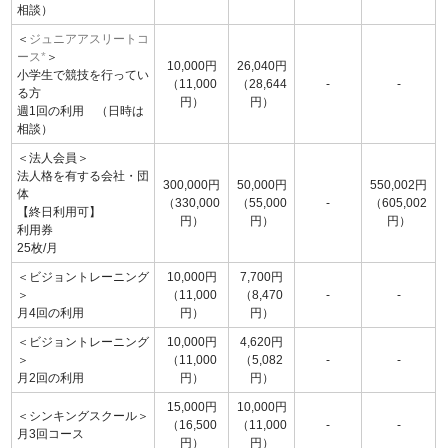
相談）
＜
ジュニアアスリートコ
ース
*
＞
10,000円
26,040円
小学生で競技を行ってい
（11,000
（28,644
-
-
る方
円）
円）
週1回の利用 （日時は
相談）
＜法人会員＞
法人格を有する会社・団
300,000円
50,000円
550,002円
体
（330,000
（55,000
-
（605,002
【終日利用可】
円）
円）
円）
利用券
25枚/月
＜ビジョントレーニング
10,000円
7,700円
＞
（11,000
（8,470
-
-
月4回の利用
円）
円）
＜ビジョントレーニング
10,000円
4,620円
＞
（11,000
（5,082
-
-
月2回の利用
円）
円）
15,000円
10,000円
＜シンキングスクール＞
（16,500
（11,000
-
-
月3回コース
円）
円）