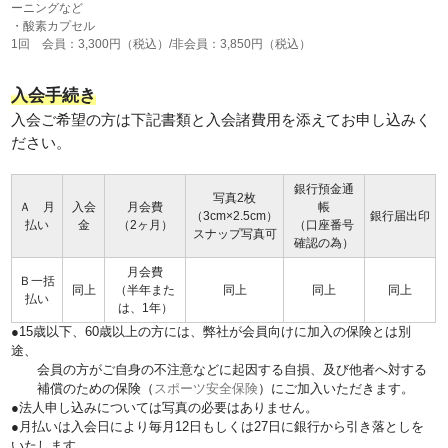
ーニングなど
・酸素カプセル
1回 会員：3,300円（税込）/非会員：3,850円（税込）
入会手続き
入会ご希望の方は下記書類と入会諸費用を添えてお申し込みく
ださい。
銀行預金通
写真2枚
Ａ 月
入会
月会費
帳
（3cm×2.5cm）
銀行届出印
払い
金
（2ヶ月）
（口座番号
スナップ写真可
確認の為）
月会費
Ｂ一括
同上
（半年また
同上
同上
同上
払い
は、1年）
●15歳以下、60歳以上の方には、弊社が会員向けに加入の保険とは別
途、
会員の方がご自身の不注意などに起因する自損、及び他者へ対する
補償のための保険（
スポーツ安全保険
）にご加入いただきます。
●法人申し込みについては写真の必要はありません。
●月払いは入会日により毎月12日もしくは27日に銀行から引き落としを
いたします。