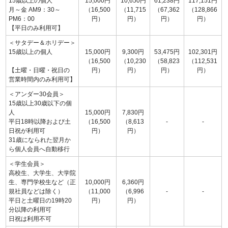
15歳以上の個人
15,000円
10,650円
61,238円
117,151円
月～金 AM9：30～
（16,500
（11,715
（67,362
（128,866
PM6：00
円）
円）
円）
円）
【平日のみ利用可】
＜サタデー＆ホリデー＞
15歳以上の個人
15,000円
9,300円
53,475円
102,301円
（16,500
（10,230
（58,823
（112,531
【土曜・日曜・祝日の
円）
円）
円）
円）
営業時間内のみ利用可】
＜アンダー30会員＞
15歳以上30歳以下の個
人
15,000円
7,830円
平日18時以降および土
（16,500
（8,613
-
-
日祝が利用可
円）
円）
31歳になられた翌月か
ら個人会員へ自動移行
＜学生会員＞
高校生、大学生、大学院
生、専門学校生など（正
10,000円
6,360円
規社員などは除く）
（11,000
（6,996
-
-
平日と土曜日の19時20
円）
円）
分以降の利用可
日祝は利用不可